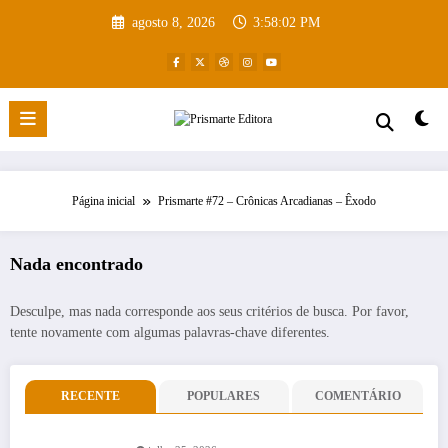
Pular
agosto 8, 2026
3:58:03 PM
para
o
conteúdo
Página inicial
Prismarte #72 – Crônicas Arcadianas – Êxodo
Nada encontrado
Desculpe, mas nada corresponde aos seus critérios de busca. Por favor,
tente novamente com algumas palavras-chave diferentes.
RECENTE
POPULARES
COMENTÁRIO