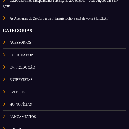
Q.I.(Quadrinhos Independentes) alcança as 200 edições – duas edições em PDF
grátis.
As Aventuras do Zé Coruja da Prismarte Editora está de volta à UICLAP
CATEGORIAS
ACESSÓRIOS
CULTURA POP
EM PRODUÇÃO
ENTREVISTAS
EVENTOS
HQ NOTÍCIAS
LANÇAMENTOS