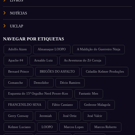
LIVROS
NOTÍCIAS
UICLAP
NAVEGAR POR ETIQUETAS
Adolfo Aizen
Almanaque LOOPO
A Maldição do Guerreiro Ninja
Apache #4
Arnaldo Luiz
As Aventuras do Zé Coruja
Bernard Prince
BRIGÕES DO ASFALTO
Cidadão Kelmer Produções
Comanche
Demolidor
Décio Ramires
Esquenta do 15º Orgulho Nerd Power-Kon
Fantastic Men
FRANCENILDO SENA
Fábio Cassiano
Gedeone Malagola
Gerry Conway
Jeremiah
José Ortiz
José Valcir
Kelmer Luciano
LOOPO
Marcos Lopes
Marcos Roberto