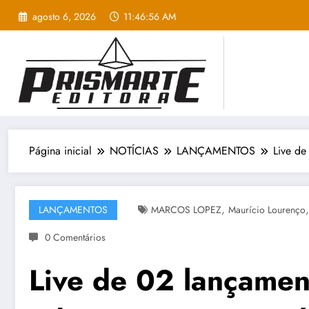
Pular
agosto 6, 2026
11:46:58 AM
para
o
conteúdo
Página inicial
NOTÍCIAS
LANÇAMENTOS
Live de
,
LANÇAMENTOS
MARCOS LOPEZ
Maurício Lourenço
0 Comentários
Live de 02 lançamen