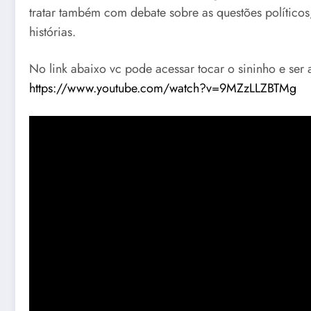
tratar também com debate sobre as questões políticos,
histórias.
No link abaixo vc pode acessar tocar o sininho e ser a
https://www.youtube.com/watch?v=9MZzLLZBTMg