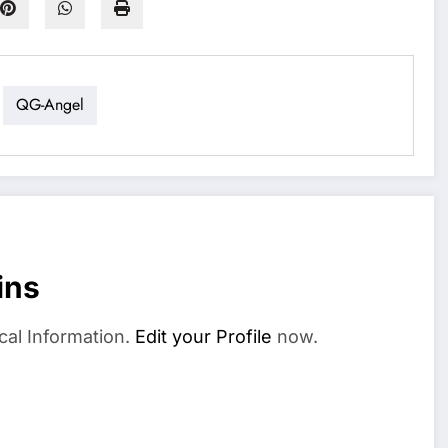
QG-Angel
ins
cal Information.
Edit your Profile
now.