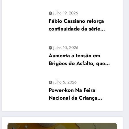
internacional no First
Comics News
julho 19, 2026
Fábio Cassiano reforça
continuidade da série
Brigões do Asfalto em
encontro no Recife
julho 10, 2026
Aumenta a tensão em
Brigões do Asfalto, que
chega a edição #3
julho 5, 2026
Power-kon Na Feira
Nacional da Criança
“Recife Fashion Kids”