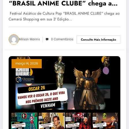
“BRASIL ANIME CLUBE” chega ao
Camará Shopping em sua 3ªEdição
Festival Asiático de Cultura Pop "BRASIL ANIME CLUBE" chega ao
Camará Shopping em sua 3ª Edição…
Milson Marins
0 Comentários
Consulte Mais Informação
março 14, 2026