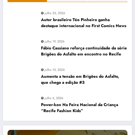
julho 25, 2026
Autor brasileiro Téo Pinheiro ganha
destaque internacional no First Comics News
julho 19, 2026
Fábio Cassiano reforça continuidade da série
Brigões do Asfalto em encontro no Recife
julho 10, 2026
Aumenta a tensão em Brigões do Asfalto,
que chega a edição #3
julho 5, 2026
Power-kon Na Feira Nacional da Criança
“Recife Fashion Kids”