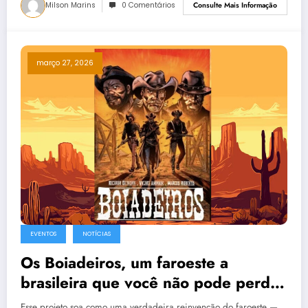
Milson Marins
0 Comentários
Consulte Mais Informação
março 27, 2026
EVENTOS
NOTÍCIAS
Os Boiadeiros, um faroeste a
brasileira que você não pode perder
– no Catarse
Esse projeto soa como uma verdadeira reinvenção do faroeste —