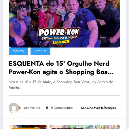
EVENTOS
NOTÍCIAS
ESQUENTA do 15º Orgulho Nerd
Power-Kon agita o Shopping Boa
Vista – 16 e 17 de maio
Nos dias 16 e 17 de Maio, o Shopping Boa Vista, no Centro do
Recife,…
Milson Marins
0 Comentários
Consulte Mais Informação