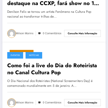
destaque na CCXP, fará show no 14º
Festival do Videogame-PE
Denilson Felix se tornou um artista Fenômeno na Cultura Pop
nacional ao transformar trilhas de…
Milson Marins
0 Comentários
Consulte Mais Informação
março 1, 2026
EVENTOS
NOTÍCIAS
Como foi a live do Dia do Roteirista
no Canal Cultura Pop
O Dia Nacional dos Roteiristas (National Screenwriters Day) é
comemorado mundialmente em 5 de janeiro. A…
Milson Marins
0 Comentários
Consulte Mais Informação