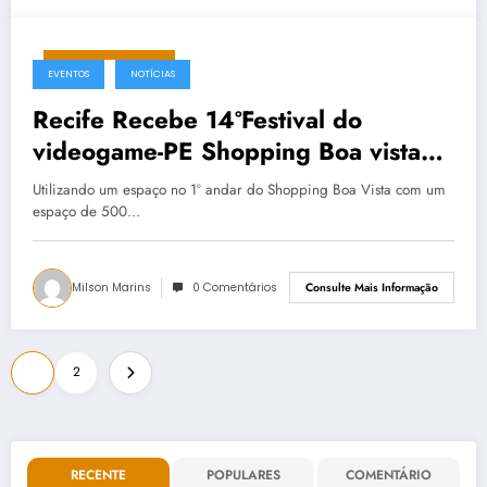
fevereiro 26, 2026
EVENTOS
NOTÍCIAS
Recife Recebe 14ºFestival do
videogame-PE Shopping Boa vista
de 05 à 08/Mar
Utilizando um espaço no 1º andar do Shopping Boa Vista com um
espaço de 500…
Milson Marins
0 Comentários
Consulte Mais Informação
Paginação
1
2
de
posts
RECENTE
POPULARES
COMENTÁRIO