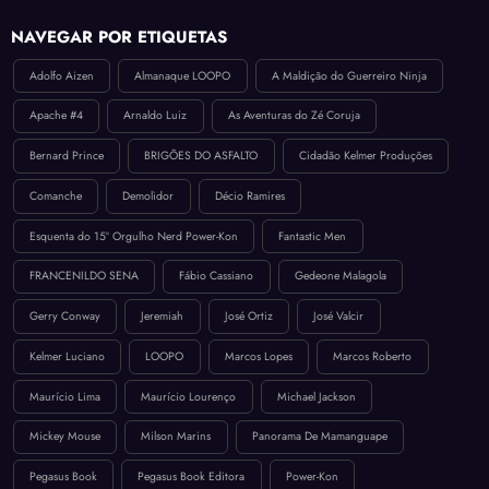
NAVEGAR POR ETIQUETAS
Adolfo Aizen
Almanaque LOOPO
A Maldição do Guerreiro Ninja
Apache #4
Arnaldo Luiz
As Aventuras do Zé Coruja
Bernard Prince
BRIGÕES DO ASFALTO
Cidadão Kelmer Produções
Comanche
Demolidor
Décio Ramires
Esquenta do 15º Orgulho Nerd Power-Kon
Fantastic Men
FRANCENILDO SENA
Fábio Cassiano
Gedeone Malagola
Gerry Conway
Jeremiah
José Ortiz
José Valcir
Kelmer Luciano
LOOPO
Marcos Lopes
Marcos Roberto
Maurício Lima
Maurício Lourenço
Michael Jackson
Mickey Mouse
Milson Marins
Panorama De Mamanguape
Pegasus Book
Pegasus Book Editora
Power-Kon