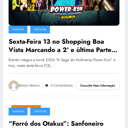
EVENTOS
NOTÍCIAS
Sexta-Feira 13 no Shopping Boa
Vista Marcando a 2ª e última Parte
do 14º Festival do Vídeogame-PE
Evento integra a turnê 2026 "A Saga do Multiverso Power-Kon" e
traz, nesta sexta-feira (13),…
Milson Marins
0 Comentários
Consulte Mais Informação
março 2, 2026
EVENTOS
NOTÍCIAS
“Forró dos Otakus”: Sanfoneiro