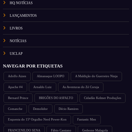
HQ NOTÍCIAS
LANÇAMENTOS
LIVROS
NOTÍCIAS
UICLAP
NAVEGAR POR ETIQUETAS
Adolfo Aizen
Almanaque LOOPO
A Maldição do Guerreiro Ninja
Apache #4
Arnaldo Luiz
As Aventuras do Zé Coruja
Bernard Prince
BRIGÕES DO ASFALTO
Cidadão Kelmer Produções
Comanche
Demolidor
Décio Ramires
Esquenta do 15º Orgulho Nerd Power-Kon
Fantastic Men
FRANCENILDO SENA
Fábio Cassiano
Gedeone Malagola