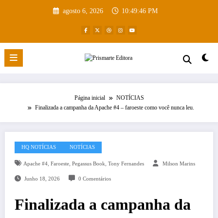
Pular
agosto 6, 2026
10:49:47 PM
para
o
conteúdo
Página inicial
NOTÍCIAS
Finalizada a campanha da Apache #4 – faroeste como você nunca leu.
HQ NOTÍCIAS
NOTÍCIAS
,
,
,
Apache #4
Faroeste
Pegassus Book
Tony Fernandes
Milson Marins
Junho 18, 2026
0 Comentários
Finalizada a campanha da