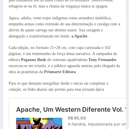
pais tombarem sob as mãos cruéis de ex-militares. Sobrevivente,
refugiou-se na fé, mas a chama da vingança nunca se apagou.
Agora, adulta, veste trajes indígenas como armadura simbólica,
empunha armas como extensão de sua determinação e cavalga com a
altivez de quem carrega um destino maior. Sua coragem e
abnegação a transformaram em lenda:
a Apache
.
Cada edição, no formato 21×28 cm, com capa cartonada e 162
páginas, é um testemunho da força dessa narrativa. A campanha da
editora
Pegassus Book
do veterano quadrinhista
Tony Fernandes
encerrou-se em triunfo, e o público aguarda ansioso pela chegada da
obra às prateleiras da
Prismarte Editora
.
Para os que desejam mergulhar desde o início ou completar a
coleção, os links abaixo são portais para essa jornada épica.