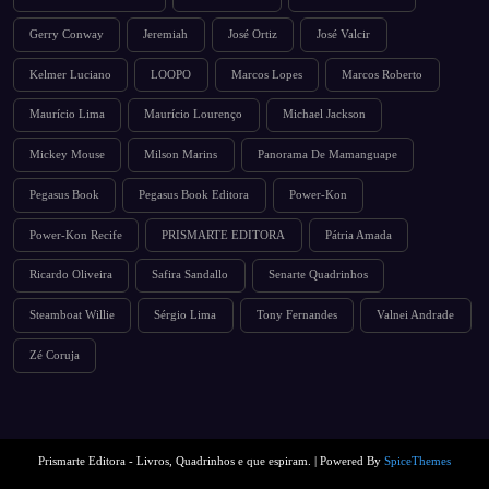
Gerry Conway
Jeremiah
José Ortiz
José Valcir
Kelmer Luciano
LOOPO
Marcos Lopes
Marcos Roberto
Maurício Lima
Maurício Lourenço
Michael Jackson
Mickey Mouse
Milson Marins
Panorama De Mamanguape
Pegasus Book
Pegasus Book Editora
Power-Kon
Power-Kon Recife
PRISMARTE EDITORA
Pátria Amada
Ricardo Oliveira
Safira Sandallo
Senarte Quadrinhos
Steamboat Willie
Sérgio Lima
Tony Fernandes
Valnei Andrade
Zé Coruja
Prismarte Editora - Livros, Quadrinhos e que espiram. | Powered By
SpiceThemes