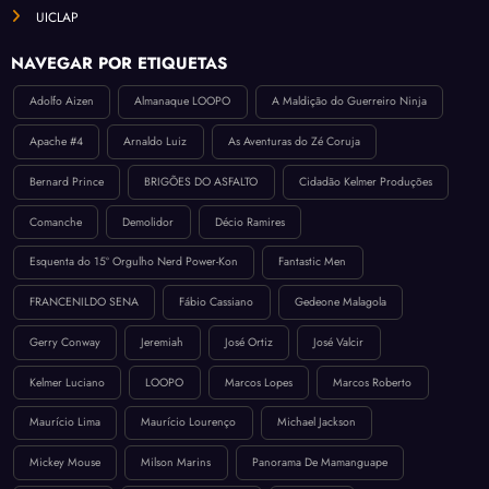
UICLAP
NAVEGAR POR ETIQUETAS
Adolfo Aizen
Almanaque LOOPO
A Maldição do Guerreiro Ninja
Apache #4
Arnaldo Luiz
As Aventuras do Zé Coruja
Bernard Prince
BRIGÕES DO ASFALTO
Cidadão Kelmer Produções
Comanche
Demolidor
Décio Ramires
Esquenta do 15º Orgulho Nerd Power-Kon
Fantastic Men
FRANCENILDO SENA
Fábio Cassiano
Gedeone Malagola
Gerry Conway
Jeremiah
José Ortiz
José Valcir
Kelmer Luciano
LOOPO
Marcos Lopes
Marcos Roberto
Maurício Lima
Maurício Lourenço
Michael Jackson
Mickey Mouse
Milson Marins
Panorama De Mamanguape