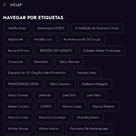
UICLAP
NAVEGAR POR ETIQUETAS
Adolfo Aizen
Almanaque LOOPO
A Maldição do Guerreiro Ninja
Apache #4
Arnaldo Luiz
As Aventuras do Zé Coruja
Bernard Prince
BRIGÕES DO ASFALTO
Cidadão Kelmer Produções
Comanche
Demolidor
Décio Ramires
Esquenta do 15º Orgulho Nerd Power-Kon
Fantastic Men
FRANCENILDO SENA
Fábio Cassiano
Gedeone Malagola
Gerry Conway
Jeremiah
José Ortiz
José Valcir
Kelmer Luciano
LOOPO
Marcos Lopes
Marcos Roberto
Maurício Lima
Maurício Lourenço
Michael Jackson
Mickey Mouse
Milson Marins
Panorama De Mamanguape