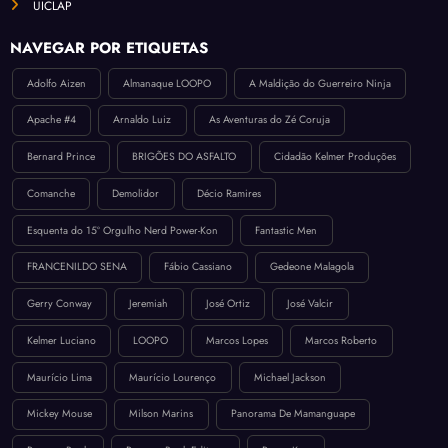
UICLAP
NAVEGAR POR ETIQUETAS
Adolfo Aizen
Almanaque LOOPO
A Maldição do Guerreiro Ninja
Apache #4
Arnaldo Luiz
As Aventuras do Zé Coruja
Bernard Prince
BRIGÕES DO ASFALTO
Cidadão Kelmer Produções
Comanche
Demolidor
Décio Ramires
Esquenta do 15º Orgulho Nerd Power-Kon
Fantastic Men
FRANCENILDO SENA
Fábio Cassiano
Gedeone Malagola
Gerry Conway
Jeremiah
José Ortiz
José Valcir
Kelmer Luciano
LOOPO
Marcos Lopes
Marcos Roberto
Maurício Lima
Maurício Lourenço
Michael Jackson
Mickey Mouse
Milson Marins
Panorama De Mamanguape