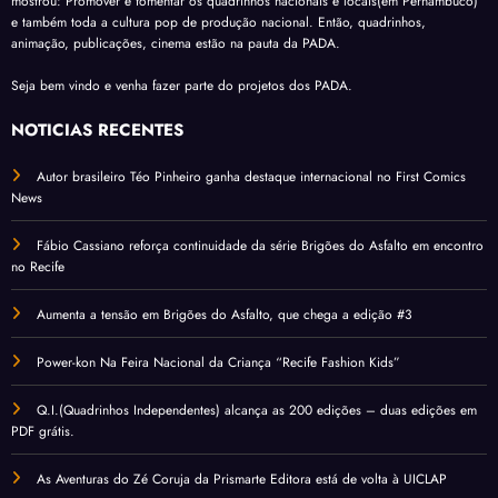
mostrou: Promover e fomentar os quadrinhos nacionais e locais(em Pernambuco)
e também toda a cultura pop de produção nacional. Então, quadrinhos,
animação, publicações, cinema estão na pauta da PADA.
Seja bem vindo e venha fazer parte do projetos dos PADA.
NOTÍCIAS RECENTES
Autor brasileiro Téo Pinheiro ganha destaque internacional no First Comics
News
Fábio Cassiano reforça continuidade da série Brigões do Asfalto em encontro
no Recife
Aumenta a tensão em Brigões do Asfalto, que chega a edição #3
Power-kon Na Feira Nacional da Criança “Recife Fashion Kids”
Q.I.(Quadrinhos Independentes) alcança as 200 edições – duas edições em
PDF grátis.
As Aventuras do Zé Coruja da Prismarte Editora está de volta à UICLAP