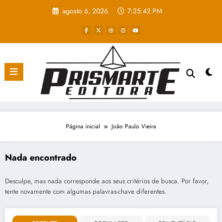
Pular
agosto 6, 2026
7:25:42 PM
para
o
conteúdo
Página inicial
João Paulo Vieira
Nada encontrado
Desculpe, mas nada corresponde aos seus critérios de busca. Por favor,
tente novamente com algumas palavras-chave diferentes.