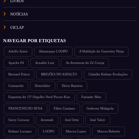
LIVROS
NOTÍCIAS
UICLAP
NAVEGAR POR ETIQUETAS
Adolfo Aizen
Almanaque LOOPO
A Maldição do Guerreiro Ninja
Apache #4
Arnaldo Luiz
As Aventuras do Zé Coruja
Bernard Prince
BRIGÕES DO ASFALTO
Cidadão Kelmer Produções
Comanche
Demolidor
Décio Ramires
Esquenta do 15º Orgulho Nerd Power-Kon
Fantastic Men
FRANCENILDO SENA
Fábio Cassiano
Gedeone Malagola
Gerry Conway
Jeremiah
José Ortiz
José Valcir
Kelmer Luciano
LOOPO
Marcos Lopes
Marcos Roberto