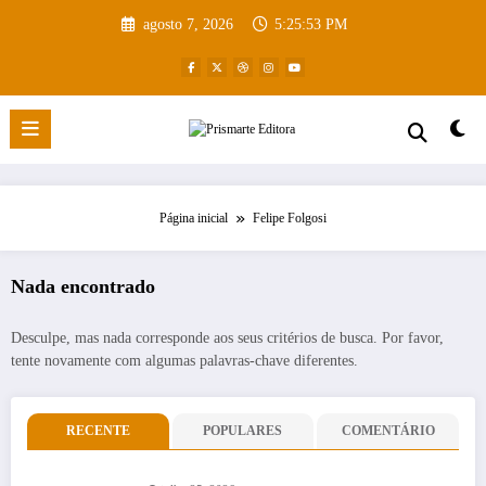
Pular
agosto 7, 2026
5:25:53 PM
para
o
conteúdo
Página inicial
Felipe Folgosi
Nada encontrado
Desculpe, mas nada corresponde aos seus critérios de busca. Por favor,
tente novamente com algumas palavras-chave diferentes.
RECENTE
POPULARES
COMENTÁRIO