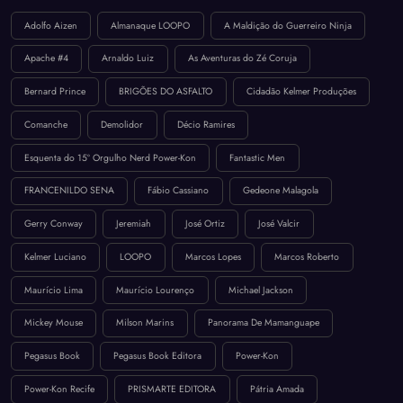
Adolfo Aizen
Almanaque LOOPO
A Maldição do Guerreiro Ninja
Apache #4
Arnaldo Luiz
As Aventuras do Zé Coruja
Bernard Prince
BRIGÕES DO ASFALTO
Cidadão Kelmer Produções
Comanche
Demolidor
Décio Ramires
Esquenta do 15º Orgulho Nerd Power-Kon
Fantastic Men
FRANCENILDO SENA
Fábio Cassiano
Gedeone Malagola
Gerry Conway
Jeremiah
José Ortiz
José Valcir
Kelmer Luciano
LOOPO
Marcos Lopes
Marcos Roberto
Maurício Lima
Maurício Lourenço
Michael Jackson
Mickey Mouse
Milson Marins
Panorama De Mamanguape
Pegasus Book
Pegasus Book Editora
Power-Kon
Power-Kon Recife
PRISMARTE EDITORA
Pátria Amada