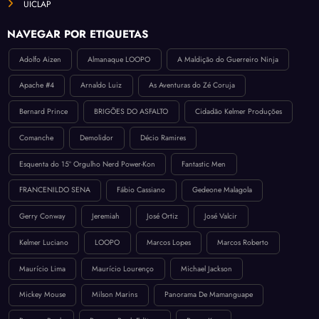
UICLAP
NAVEGAR POR ETIQUETAS
Adolfo Aizen
Almanaque LOOPO
A Maldição do Guerreiro Ninja
Apache #4
Arnaldo Luiz
As Aventuras do Zé Coruja
Bernard Prince
BRIGÕES DO ASFALTO
Cidadão Kelmer Produções
Comanche
Demolidor
Décio Ramires
Esquenta do 15º Orgulho Nerd Power-Kon
Fantastic Men
FRANCENILDO SENA
Fábio Cassiano
Gedeone Malagola
Gerry Conway
Jeremiah
José Ortiz
José Valcir
Kelmer Luciano
LOOPO
Marcos Lopes
Marcos Roberto
Maurício Lima
Maurício Lourenço
Michael Jackson
Mickey Mouse
Milson Marins
Panorama De Mamanguape