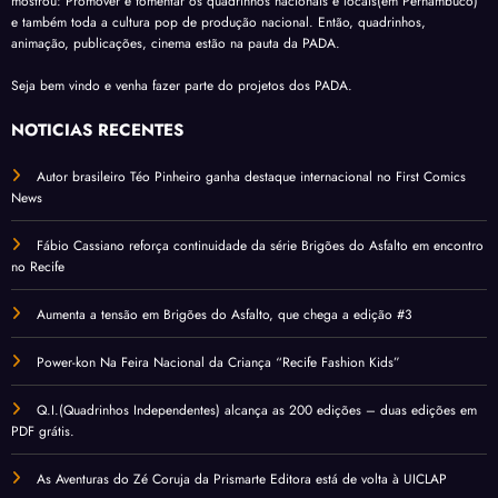
mostrou: Promover e fomentar os quadrinhos nacionais e locais(em Pernambuco)
e também toda a cultura pop de produção nacional. Então, quadrinhos,
animação, publicações, cinema estão na pauta da PADA.
Seja bem vindo e venha fazer parte do projetos dos PADA.
NOTÍCIAS RECENTES
Autor brasileiro Téo Pinheiro ganha destaque internacional no First Comics
News
Fábio Cassiano reforça continuidade da série Brigões do Asfalto em encontro
no Recife
Aumenta a tensão em Brigões do Asfalto, que chega a edição #3
Power-kon Na Feira Nacional da Criança “Recife Fashion Kids”
Q.I.(Quadrinhos Independentes) alcança as 200 edições – duas edições em
PDF grátis.
As Aventuras do Zé Coruja da Prismarte Editora está de volta à UICLAP