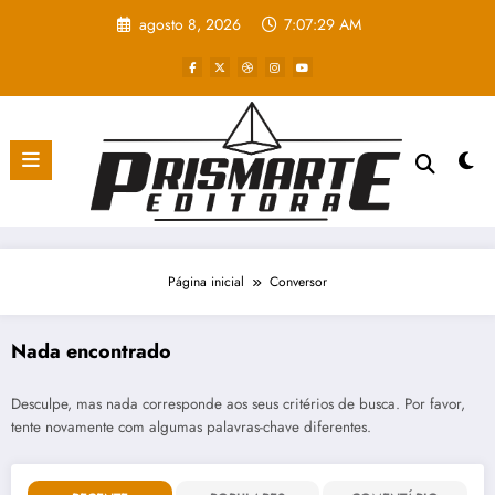
Pular
agosto 8, 2026
7:07:29 AM
para
o
conteúdo
Página inicial
Conversor
Nada encontrado
Desculpe, mas nada corresponde aos seus critérios de busca. Por favor,
tente novamente com algumas palavras-chave diferentes.