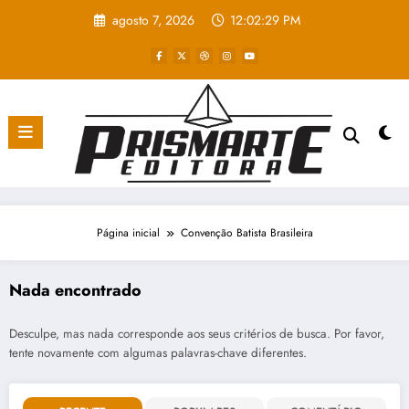
Pular
agosto 7, 2026
12:02:29 PM
para
o
conteúdo
Página inicial
Convenção Batista Brasileira
Nada encontrado
Desculpe, mas nada corresponde aos seus critérios de busca. Por favor,
tente novamente com algumas palavras-chave diferentes.