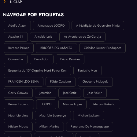
UICLAP
NAVEGAR POR ETIQUETAS
Adolfo Aizen
Almanaque LOOPO
A Maldição do Guerreiro Ninja
Apache #4
Arnaldo Luiz
As Aventuras do Zé Coruja
Bernard Prince
BRIGÕES DO ASFALTO
Cidadão Kelmer Produções
Comanche
Demolidor
Décio Ramires
Esquenta do 15º Orgulho Nerd Power-Kon
Fantastic Men
FRANCENILDO SENA
Fábio Cassiano
Gedeone Malagola
Gerry Conway
Jeremiah
José Ortiz
José Valcir
Kelmer Luciano
LOOPO
Marcos Lopes
Marcos Roberto
Maurício Lima
Maurício Lourenço
Michael Jackson
Mickey Mouse
Milson Marins
Panorama De Mamanguape