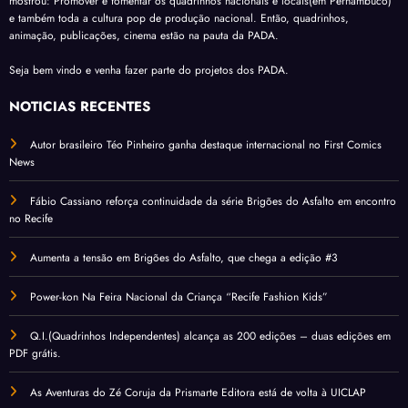
mostrou: Promover e fomentar os quadrinhos nacionais e locais(em Pernambuco)
e também toda a cultura pop de produção nacional. Então, quadrinhos,
animação, publicações, cinema estão na pauta da PADA.
Seja bem vindo e venha fazer parte do projetos dos PADA.
NOTÍCIAS RECENTES
Autor brasileiro Téo Pinheiro ganha destaque internacional no First Comics
News
Fábio Cassiano reforça continuidade da série Brigões do Asfalto em encontro
no Recife
Aumenta a tensão em Brigões do Asfalto, que chega a edição #3
Power-kon Na Feira Nacional da Criança “Recife Fashion Kids”
Q.I.(Quadrinhos Independentes) alcança as 200 edições – duas edições em
PDF grátis.
As Aventuras do Zé Coruja da Prismarte Editora está de volta à UICLAP