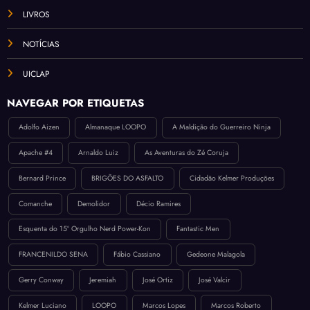
LIVROS
NOTÍCIAS
UICLAP
NAVEGAR POR ETIQUETAS
Adolfo Aizen
Almanaque LOOPO
A Maldição do Guerreiro Ninja
Apache #4
Arnaldo Luiz
As Aventuras do Zé Coruja
Bernard Prince
BRIGÕES DO ASFALTO
Cidadão Kelmer Produções
Comanche
Demolidor
Décio Ramires
Esquenta do 15º Orgulho Nerd Power-Kon
Fantastic Men
FRANCENILDO SENA
Fábio Cassiano
Gedeone Malagola
Gerry Conway
Jeremiah
José Ortiz
José Valcir
Kelmer Luciano
LOOPO
Marcos Lopes
Marcos Roberto