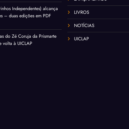
inhos Independentes) alcança
LIVROS
es – duas edições em PDF
NOTÍCIAS
as do Zé Coruja da Prismarte
UICLAP
de volta à UICLAP