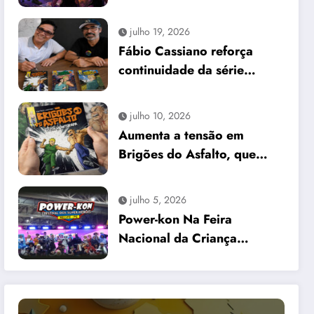
internacional no First
Comics News
julho 19, 2026
Fábio Cassiano reforça
continuidade da série
Brigões do Asfalto em
encontro no Recife
julho 10, 2026
Aumenta a tensão em
Brigões do Asfalto, que
chega a edição #3
julho 5, 2026
Power-kon Na Feira
Nacional da Criança
“Recife Fashion Kids”