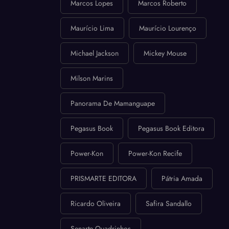
Marcos Lopes
Marcos Roberto
Maurício Lima
Maurício Lourenço
Michael Jackson
Mickey Mouse
Milson Marins
Panorama De Mamanguape
Pegasus Book
Pegasus Book Editora
Power-Kon
Power-Kon Recife
PRISMARTE EDITORA
Pátria Amada
Ricardo Oliveira
Safira Sandallo
Senarte Quadrinhos