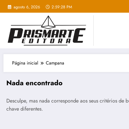
Pular
agosto 6, 2026
2:59:28 PM
para
o
conteúdo
Página inicial
Campana
Nada encontrado
Desculpe, mas nada corresponde aos seus critérios de b
chave diferentes.