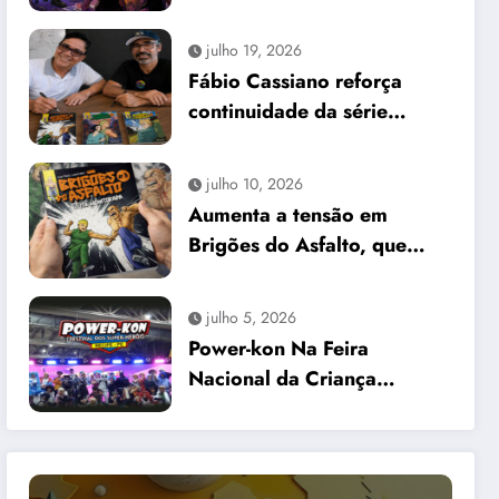
internacional no First
Comics News
julho 19, 2026
Fábio Cassiano reforça
continuidade da série
Brigões do Asfalto em
encontro no Recife
julho 10, 2026
Aumenta a tensão em
Brigões do Asfalto, que
chega a edição #3
julho 5, 2026
Power-kon Na Feira
Nacional da Criança
“Recife Fashion Kids”