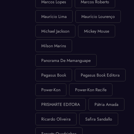
Marcos Lopes
Marcos Roberto
Maurício Lima
Maurício Lourenço
Michael Jackson
Mickey Mouse
Milson Marins
Panorama De Mamanguape
Pegasus Book
Pegasus Book Editora
Power-Kon
Power-Kon Recife
PRISMARTE EDITORA
Pátria Amada
Ricardo Oliveira
Safira Sandallo
Senarte Quadrinhos