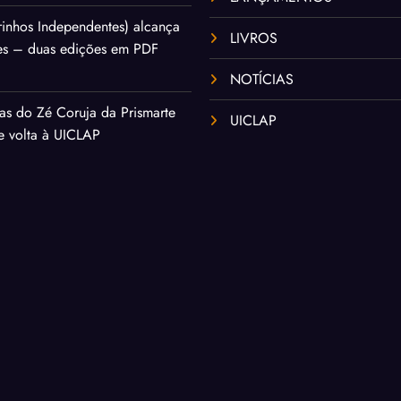
inhos Independentes) alcança
LIVROS
es – duas edições em PDF
NOTÍCIAS
as do Zé Coruja da Prismarte
UICLAP
de volta à UICLAP