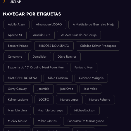
UICLAP
NAVEGAR POR ETIQUETAS
Adolfo Aizen
Almanaque LOOPO
A Maldição do Guerreiro Ninja
Apache #4
Arnaldo Luiz
As Aventuras do Zé Coruja
Bernard Prince
BRIGÕES DO ASFALTO
Cidadão Kelmer Produções
Comanche
Demolidor
Décio Ramires
Esquenta do 15º Orgulho Nerd Power-Kon
Fantastic Men
FRANCENILDO SENA
Fábio Cassiano
Gedeone Malagola
Gerry Conway
Jeremiah
José Ortiz
José Valcir
Kelmer Luciano
LOOPO
Marcos Lopes
Marcos Roberto
Maurício Lima
Maurício Lourenço
Michael Jackson
Mickey Mouse
Milson Marins
Panorama De Mamanguape