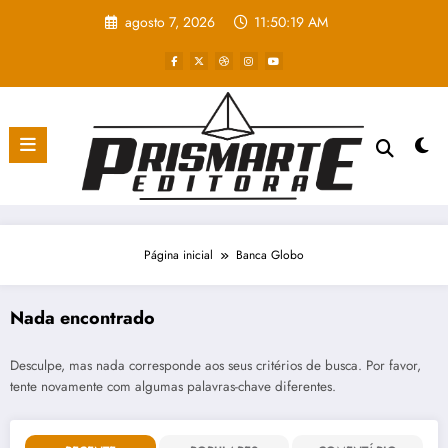
Pular
agosto 7, 2026
11:50:19 AM
para
o
conteúdo
Página inicial
Banca Globo
Nada encontrado
Desculpe, mas nada corresponde aos seus critérios de busca. Por favor,
tente novamente com algumas palavras-chave diferentes.