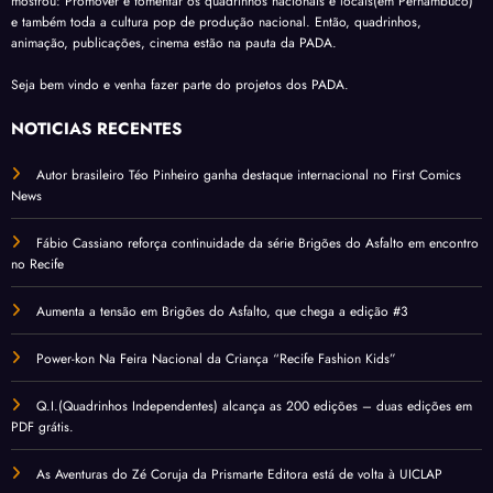
mostrou: Promover e fomentar os quadrinhos nacionais e locais(em Pernambuco)
e também toda a cultura pop de produção nacional. Então, quadrinhos,
animação, publicações, cinema estão na pauta da PADA.
Seja bem vindo e venha fazer parte do projetos dos PADA.
NOTÍCIAS RECENTES
Autor brasileiro Téo Pinheiro ganha destaque internacional no First Comics
News
Fábio Cassiano reforça continuidade da série Brigões do Asfalto em encontro
no Recife
Aumenta a tensão em Brigões do Asfalto, que chega a edição #3
Power-kon Na Feira Nacional da Criança “Recife Fashion Kids”
Q.I.(Quadrinhos Independentes) alcança as 200 edições – duas edições em
PDF grátis.
As Aventuras do Zé Coruja da Prismarte Editora está de volta à UICLAP