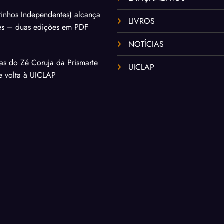
inhos Independentes) alcança
LIVROS
es – duas edições em PDF
NOTÍCIAS
as do Zé Coruja da Prismarte
UICLAP
de volta à UICLAP