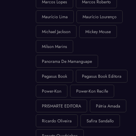
Marcos Lopes
Marcos Roberto
Maurício Lima
Maurício Lourenço
Michael Jackson
Mickey Mouse
Milson Marins
Panorama De Mamanguape
Pegasus Book
Pegasus Book Editora
Power-Kon
Power-Kon Recife
PRISMARTE EDITORA
Pátria Amada
Ricardo Oliveira
Safira Sandallo
Senarte Quadrinhos