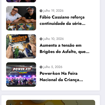
internacional no First
Comics News
julho 19, 2026
Fábio Cassiano reforça
continuidade da série
Brigões do Asfalto em
encontro no Recife
julho 10, 2026
Aumenta a tensão em
Brigões do Asfalto, que
chega a edição #3
julho 5, 2026
Power-kon Na Feira
Nacional da Criança
“Recife Fashion Kids”