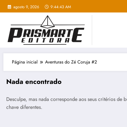
Pular
agosto 9, 2026
9:44:44 AM
para
o
conteúdo
Página inicial
Aventuras do Zé Coruja #2
Nada encontrado
Desculpe, mas nada corresponde aos seus critérios de b
chave diferentes.