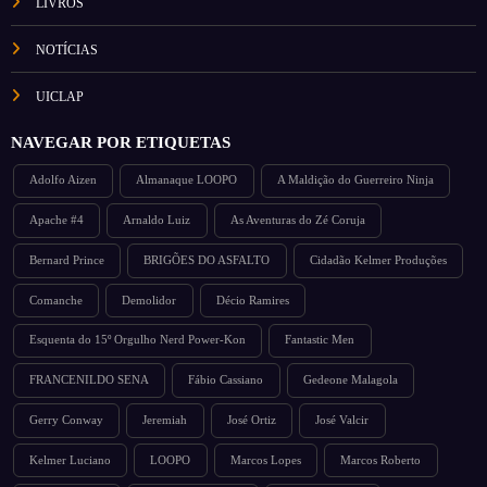
LIVROS
NOTÍCIAS
UICLAP
NAVEGAR POR ETIQUETAS
Adolfo Aizen
Almanaque LOOPO
A Maldição do Guerreiro Ninja
Apache #4
Arnaldo Luiz
As Aventuras do Zé Coruja
Bernard Prince
BRIGÕES DO ASFALTO
Cidadão Kelmer Produções
Comanche
Demolidor
Décio Ramires
Esquenta do 15º Orgulho Nerd Power-Kon
Fantastic Men
FRANCENILDO SENA
Fábio Cassiano
Gedeone Malagola
Gerry Conway
Jeremiah
José Ortiz
José Valcir
Kelmer Luciano
LOOPO
Marcos Lopes
Marcos Roberto