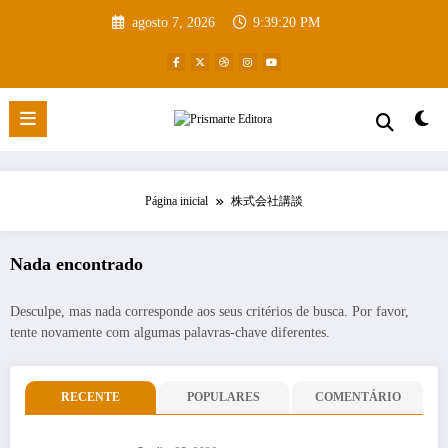
Pular
agosto 7, 2026
9:39:21 PM
para
o
conteúdo
Página inicial
株式会社講談
Nada encontrado
Desculpe, mas nada corresponde aos seus critérios de busca. Por favor,
tente novamente com algumas palavras-chave diferentes.
RECENTE
POPULARES
COMENTÁRIO