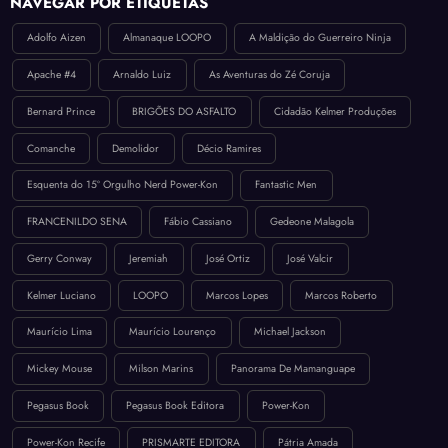
NAVEGAR POR ETIQUETAS
Adolfo Aizen
Almanaque LOOPO
A Maldição do Guerreiro Ninja
Apache #4
Arnaldo Luiz
As Aventuras do Zé Coruja
Bernard Prince
BRIGÕES DO ASFALTO
Cidadão Kelmer Produções
Comanche
Demolidor
Décio Ramires
Esquenta do 15º Orgulho Nerd Power-Kon
Fantastic Men
FRANCENILDO SENA
Fábio Cassiano
Gedeone Malagola
Gerry Conway
Jeremiah
José Ortiz
José Valcir
Kelmer Luciano
LOOPO
Marcos Lopes
Marcos Roberto
Maurício Lima
Maurício Lourenço
Michael Jackson
Mickey Mouse
Milson Marins
Panorama De Mamanguape
Pegasus Book
Pegasus Book Editora
Power-Kon
Power-Kon Recife
PRISMARTE EDITORA
Pátria Amada