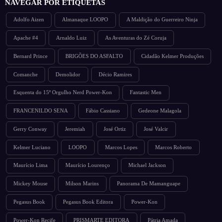
NAVEGAR POR ETIQUETAS
Adolfo Aizen
Almanaque LOOPO
A Maldição do Guerreiro Ninja
Apache #4
Arnaldo Luiz
As Aventuras do Zé Coruja
Bernard Prince
BRIGÕES DO ASFALTO
Cidadão Kelmer Produções
Comanche
Demolidor
Décio Ramires
Esquenta do 15º Orgulho Nerd Power-Kon
Fantastic Men
FRANCENILDO SENA
Fábio Cassiano
Gedeone Malagola
Gerry Conway
Jeremiah
José Ortiz
José Valcir
Kelmer Luciano
LOOPO
Marcos Lopes
Marcos Roberto
Maurício Lima
Maurício Lourenço
Michael Jackson
Mickey Mouse
Milson Marins
Panorama De Mamanguape
Pegasus Book
Pegasus Book Editora
Power-Kon
Power-Kon Recife
PRISMARTE EDITORA
Pátria Amada