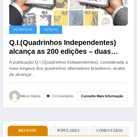
HQ NOTÍCIAS
NOTÍCIAS
Q.I.(Quadrinhos Independentes)
alcança as 200 edições – duas
edições em PDF grátis.
A publicação Q.I.(Quadrinhos Independentes), considerada a
mais longeva dos quadrinhos alternativos brasileiros, acaba
de alcançar…
Consulte Mais Informação
Milson Marins
0 Comentários
RECENTE
POPULARES
COMENTÁRIO