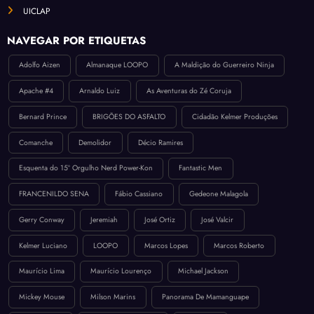
UICLAP
NAVEGAR POR ETIQUETAS
Adolfo Aizen
Almanaque LOOPO
A Maldição do Guerreiro Ninja
Apache #4
Arnaldo Luiz
As Aventuras do Zé Coruja
Bernard Prince
BRIGÕES DO ASFALTO
Cidadão Kelmer Produções
Comanche
Demolidor
Décio Ramires
Esquenta do 15º Orgulho Nerd Power-Kon
Fantastic Men
FRANCENILDO SENA
Fábio Cassiano
Gedeone Malagola
Gerry Conway
Jeremiah
José Ortiz
José Valcir
Kelmer Luciano
LOOPO
Marcos Lopes
Marcos Roberto
Maurício Lima
Maurício Lourenço
Michael Jackson
Mickey Mouse
Milson Marins
Panorama De Mamanguape