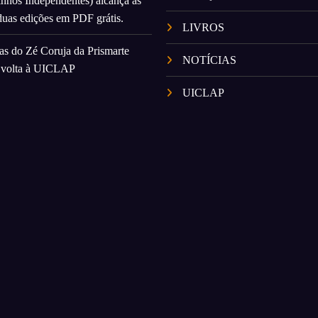
nhos Independentes) alcança as
duas edições em PDF grátis.
LIVROS
as do Zé Coruja da Prismarte
NOTÍCIAS
e volta à UICLAP
UICLAP