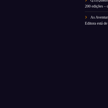
Q.I.(Quadri
200 edições – 
As Aventur
Editora está d