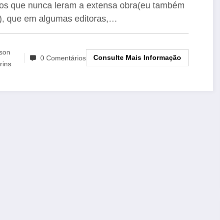
 PLATÃO – Ismael Maciel
os que nunca leram a extensa obra(eu também
i), que em algumas editoras,…
lson
Consulte Mais Informação
0 Comentários
rins