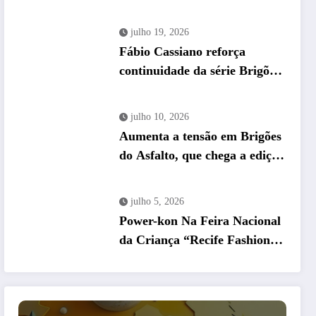
no First Comics News
julho 19, 2026
Fábio Cassiano reforça
continuidade da série Brigões
do Asfalto em encontro no
Recife
julho 10, 2026
Aumenta a tensão em Brigões
do Asfalto, que chega a edição
#3
julho 5, 2026
Power-kon Na Feira Nacional
da Criança “Recife Fashion
Kids”