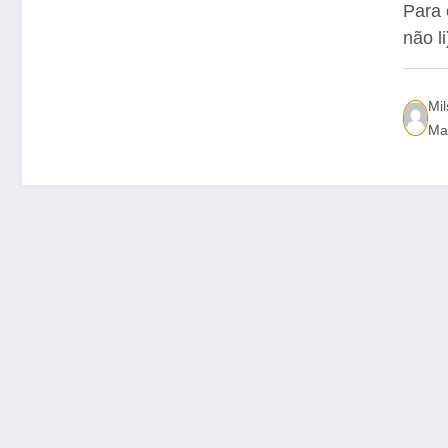
DE
Para 
não l
Mi
Ma