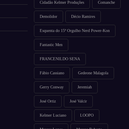
Cidadão Kelmer Produções
Comanche
Demolidor
Décio Ramires
Esquenta do 15º Orgulho Nerd Power-Kon
Fantastic Men
FRANCENILDO SENA
Fábio Cassiano
Gedeone Malagola
Gerry Conway
Jeremiah
José Ortiz
José Valcir
Kelmer Luciano
LOOPO