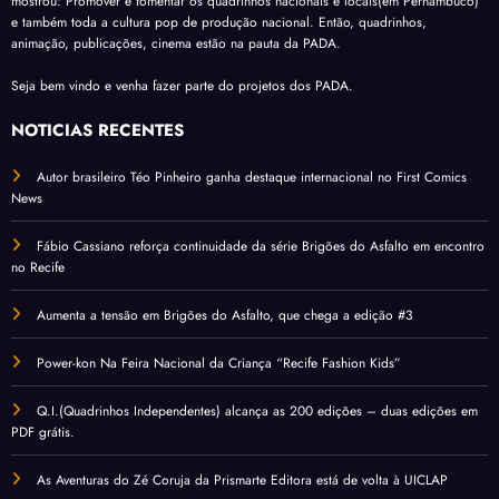
mostrou: Promover e fomentar os quadrinhos nacionais e locais(em Pernambuco)
e também toda a cultura pop de produção nacional. Então, quadrinhos,
animação, publicações, cinema estão na pauta da PADA.
Seja bem vindo e venha fazer parte do projetos dos PADA.
NOTÍCIAS RECENTES
Autor brasileiro Téo Pinheiro ganha destaque internacional no First Comics
News
Fábio Cassiano reforça continuidade da série Brigões do Asfalto em encontro
no Recife
Aumenta a tensão em Brigões do Asfalto, que chega a edição #3
Power-kon Na Feira Nacional da Criança “Recife Fashion Kids”
Q.I.(Quadrinhos Independentes) alcança as 200 edições – duas edições em
PDF grátis.
As Aventuras do Zé Coruja da Prismarte Editora está de volta à UICLAP