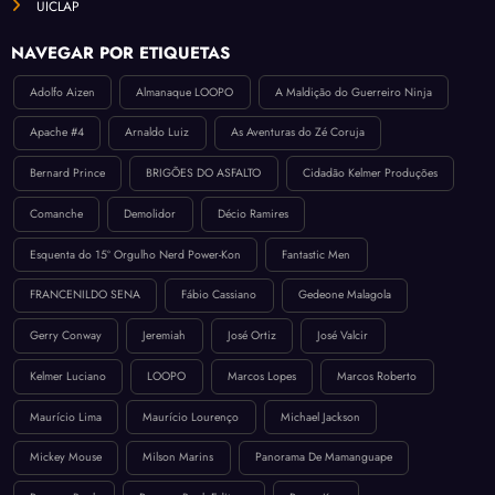
UICLAP
NAVEGAR POR ETIQUETAS
Adolfo Aizen
Almanaque LOOPO
A Maldição do Guerreiro Ninja
Apache #4
Arnaldo Luiz
As Aventuras do Zé Coruja
Bernard Prince
BRIGÕES DO ASFALTO
Cidadão Kelmer Produções
Comanche
Demolidor
Décio Ramires
Esquenta do 15º Orgulho Nerd Power-Kon
Fantastic Men
FRANCENILDO SENA
Fábio Cassiano
Gedeone Malagola
Gerry Conway
Jeremiah
José Ortiz
José Valcir
Kelmer Luciano
LOOPO
Marcos Lopes
Marcos Roberto
Maurício Lima
Maurício Lourenço
Michael Jackson
Mickey Mouse
Milson Marins
Panorama De Mamanguape