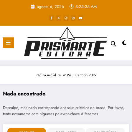
Pular
agosto 6, 2026
3:25:25 AM
para
o
conteúdo
Página inicial
4º Piauí Cartoon 2019
Nada encontrado
Desculpe, mas nada corresponde aos seus critérios de busca. Por favor,
tente novamente com algumas palavras-chave diferentes.